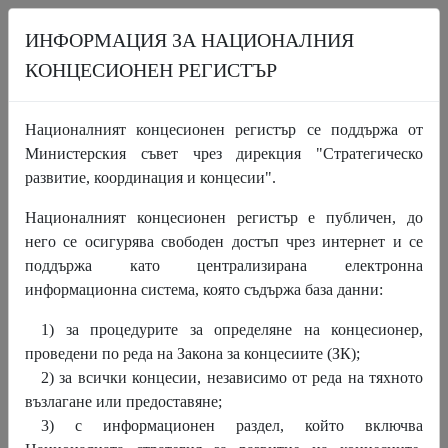
ИНФОРМАЦИЯ ЗА НАЦИОНАЛНИЯ
КОНЦЕСИОНЕН РЕГИСТЪР
НАЧАЛО
ПРОЦЕДУРИ
КОНЦЕСИИ
Националният концесионен регистър се поддържа от
ИНФОРМАЦИОНЕН РАЗДЕЛ
НОВИНИ
ЗА НКР
Министерския съвет чрез дирекция "Стратегическо
КОНТАКТИ
развитие, координация и концесии".
Националният концесионен регистър е публичен, до
Публикувани са Препис-извлечение от
него се осигурява свободен достъп чрез интернет и се
Протокола от заседанието на
поддържа като централизирана електронна
Координационния съвет по концесиите,
информационна система, която съдържа база данни:
проведено на 14 септември 2022 г., и
1) за процедурите за определяне на концесионер,
приетите от съвета Доклад за дейността
проведени по реда на Закона за концесиите (ЗК);
на Координационния съвет по
2) за всички концесии, независимо от реда на тяхното
концесиите през 2021 г. и Годишен
възлагане или предоставяне;
доклад за състоянието на концесиите за
3) с информационен раздел, който включва
2020 г.