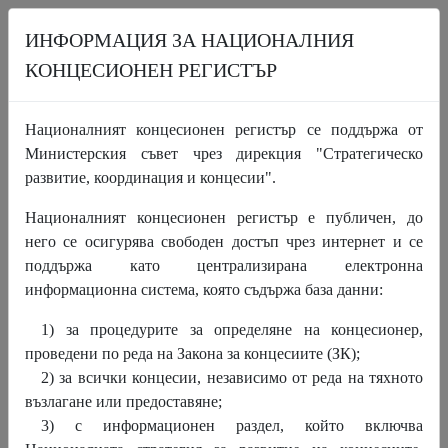
ИНФОРМАЦИЯ ЗА НАЦИОНАЛНИЯ
КОНЦЕСИОНЕН РЕГИСТЪР
НАЧАЛО
ПРОЦЕДУРИ
КОНЦЕСИИ
Националният концесионен регистър се поддържа от
ИНФОРМАЦИОНЕН РАЗДЕЛ
НОВИНИ
ЗА НКР
Министерския съвет чрез дирекция "Стратегическо
КОНТАКТИ
развитие, координация и концесии".
Националният концесионен регистър е публичен, до
На 7 май 2025 г. се проведе заседание на
него се осигурява свободен достъп чрез интернет и се
Координационния съвет по концесиите
поддържа като централизирана електронна
информационна система, която съдържа база данни:
1) за процедурите за определяне на концесионер,
проведени по реда на Закона за концесиите (ЗК);
2) за всички концесии, независимо от реда на тяхното
възлагане или предоставяне;
3) с информационен раздел, който включва