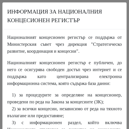
ИНФОРМАЦИЯ ЗА НАЦИОНАЛНИЯ
КОНЦЕСИОНЕН РЕГИСТЪР
НАЧАЛО
ПРОЦЕДУРИ
КОНЦЕСИИ
Националният концесионен регистър се поддържа от
ИНФОРМАЦИОНЕН РАЗДЕЛ
НОВИНИ
ЗА НКР
Министерския съвет чрез дирекция "Стратегическо
КОНТАКТИ
развитие, координация и концесии".
Националният концесионен регистър е публичен, до
Публикуван е Препис-извлечение от
него се осигурява свободен достъп чрез интернет и се
Протокол за неприсъствено прието
поддържа като централизирана електронна
решение от Координационния съвет по
информационна система, която съдържа база данни:
концесиите
1) за процедурите за определяне на концесионер,
проведени по реда на Закона за концесиите (ЗК);
2) за всички концесии, независимо от реда на тяхното
възлагане или предоставяне;
3) с информационен раздел, който включва