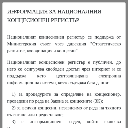
ИНФОРМАЦИЯ ЗА НАЦИОНАЛНИЯ
КОНЦЕСИОНЕН РЕГИСТЪР
НАЧАЛО
ПРОЦЕДУРИ
КОНЦЕСИИ
Националният концесионен регистър се поддържа от
ИНФОРМАЦИОНЕН РАЗДЕЛ
НОВИНИ
ЗА НКР
Министерския съвет чрез дирекция "Стратегическо
КОНТАКТИ
развитие, координация и концесии".
Националният концесионен регистър е публичен, до
Министерският съвет одобри приетия от
него се осигурява свободен достъп чрез интернет и се
Координационния съвет по концесиите
поддържа като централизирана електронна
актуализиран План за действие за
информационна система, която съдържа база данни:
държавните концесии за периода 2019 -
1) за процедурите за определяне на концесионер,
2020 година
проведени по реда на Закона за концесиите (ЗК);
2) за всички концесии, независимо от реда на тяхното
възлагане или предоставяне;
3) с информационен раздел, който включва