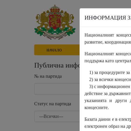
ИНФОРМАЦИЯ З
Националният концес
развитие, координация
НАЧАЛО
ПРОЦЕДУРИ
Националният концеси
поддържа като централ
Публична информация за възло
1) за процедурите за
№ на партида
2) за всички концеси
3) с информационен 
действие за държавнит
указанията и други 
Статус на партида
концесиите.
Базата данни е в елек
електронен образ на д