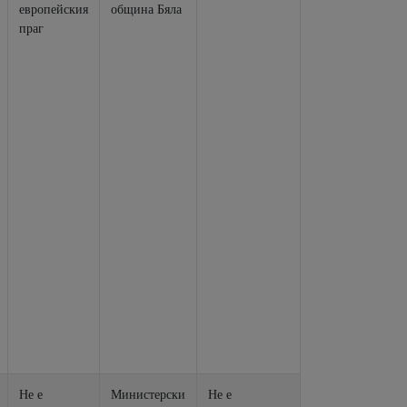
европейския
община Бяла
праг
Не е
Министерски
Не е