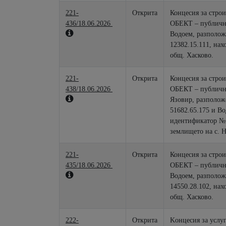
221-
Открита
Концесия за строи
436/18.06.2026
ОБЕКТ – публична
Водоем, разполож
12382.15.111, нах
общ. Хасково.
221-
Открита
Концесия за строи
438/18.06.2026
ОБЕКТ – публична
Язовир, разполож
51682.65.175 и В
идентификатор № 
землището на с. Н
221-
Открита
Концесия за строи
435/18.06.2026
ОБЕКТ – публична
Водоем, разполож
14550.28.102, нах
общ. Хасково.
222-
Открита
Kонцесия за услу