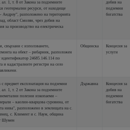
, ал. 1, т. 8 от Закона за подземните
добив на
ки геотермални ресурси, от находище
подземни
- Андроу“, разположено на територията
богатства
ад, област Смолян, чрез добив на
ия за производство на електрическа
и, свързани с използването,
Общинска
Концесия за
та на обект – рибарник, разположен
услуги
с идентификатор 24685.146.114 по
и кадастралните регистри на село
авликени.
в с предмет експлоатация на подземни
Държавна
Концесия за
, ал. 1, т. 2 от Закона за подземните
добив на
– неметални полезни изкопаеми –
подземни
ерали – каолин-кварцова суровина, от
богатства
та нива“, разположено в землищата на с.
енец, с. Климент и с. Наум, община
ст Шумен