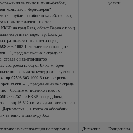
услуги
тен комплекс „ Черноморец“
моти - публична общинска собственост,
землен имот с идентификатор
 КККР на град Бяла, област Варна с площ
административен адрес: гр. Бяла, ул.
о с разположените в него сграда с
98.303.1002.1 със застроена площ от
ажи – 1, предназначение : сграда за
о, сграда с идентификатор
със застроена площ от 87 кв.м, брой
значение : сграда за култура и изкуство и
катор 07598.303.1002.3 със застроена
 брой етажи – 1, предназначение : сграда
емлен имот с
598.303.252 по КККР на град Бяла,
л. „Черноморка“ , в които са обособени
ия за тенис и мини-футбол.
ет право на експлоатация на подземни
Държавна
Концесия за