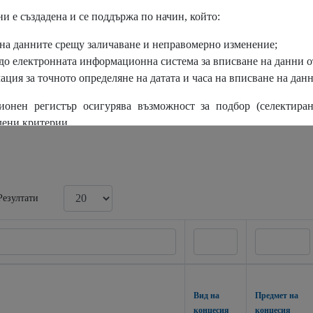
По
и е създадена и се поддържа по начин, който:
Предмет на концесия
(c/
 на данните срещу заличаване и неправомерно изменение;
 до електронната информационна система за вписване на данни 
Вид процедура
ация за точното определяне на датата и часа на вписване на данн
ионен регистър осигурява възможност за подбор (селектира
лени критерии.
Резултати
Вид на
Предмет на
концесия
концесия