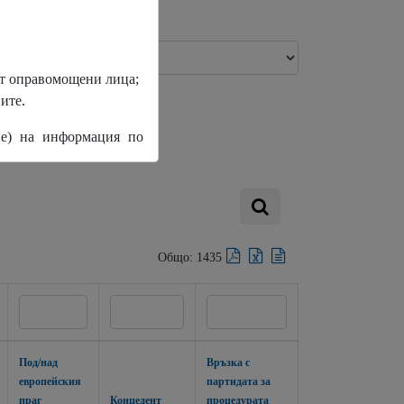
д/над европейския праг
без трансграничен интерес)
от оправомощени лица;
ите.
не) на информация по
ПРОДЪЛЖИ
Общо: 1435
Под/над
Връзка с
европейския
партидата за
праг
Концедент
процедурата