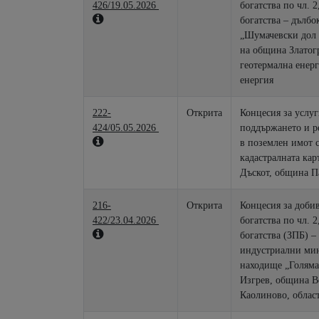
426/19.05.2026
богатства по чл. 2
богатства – дълбо
„Шумачевски дол 
на община Златогр
геотермална енерг
енергия
222-
Открита
Концесия за услуг
424/05.05.2026
поддържането и ремон
в поземлен имот 
кадастралната карта 
Дъскот, община П
216-
Открита
Концесия за доби
422/23.04.2026
богатства по чл. 2
богатства (ЗПБ) 
индустриални мин
находище „Голяма
Изгрев, община В
Каолиново, обла