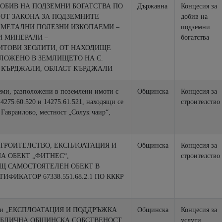
ДОБИВ НА ПОДЗЕМНИ БОГАТСТВА ПО
Държавна
Концесия за
Т. 2 ОТ ЗАКОНА ЗА ПОДЗЕМНИТЕ
добив на
подземни
 МИНЕРАЛИ –
богатства
ТОВИ ЗЕОЛИТИ, ОТ НАХОДИЩЕ
ОЛОЖЕНО В ЗЕМЛИЩЕТО НА С.
 КЪРДЖАЛИ, ОБЛАСТ КЪРДЖАЛИ
еми, разположени в поземлени имоти с
Общинска
Концесия за
4275.60.520 и 14275.61.521, находящи се
строителство
 Гавраилово, местност „Солук чаир“,
СТРОИТЕЛСТВО, ЕКСПЛОАТАЦИЯ И
Общинска
Концесия за
А ОБЕКТ „ФИТНЕС“,
строителство
Щ САМОСТОЯТЕЛЕН ОБЕКТ В
ИФИКАТОР 67338.551.68.2.1 ПО КККР
ЕКСПЛОАТАЦИЯ И ПОДДРЪЖКА
Общинска
Концесия за
услуги