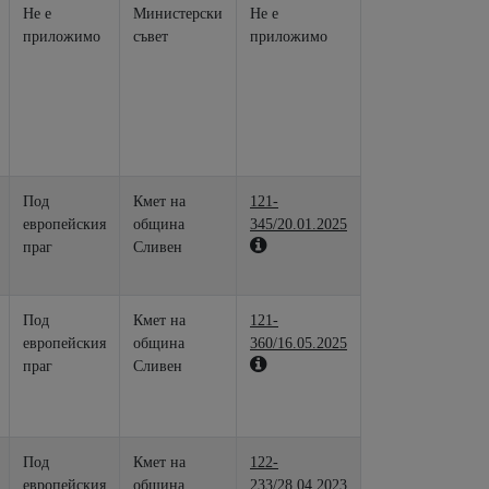
Не е
Министерски
Не е
приложимо
съвет
приложимо
Под
Кмет на
121-
европейския
община
345/20.01.2025
праг
Сливен
Под
Кмет на
121-
европейския
община
360/16.05.2025
праг
Сливен
Под
Кмет на
122-
европейския
община
233/28.04.2023