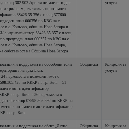
 площ 382 903 /триста осемдесет и две
услуги
 три/ кв.м., съставляващ поземлен
ификатор 38426.35.356 с площ 377600
редходен план 000356 по КВС на с.
И/ с идентификатор 38426.35.357 с площ
а собственост на Община Нова Загора
лоатация и поддръжка на обособени зони
Общинска
Концесия за
територията на град Бяла,
услуги
 24 паркоместа в поземлен имот с
98.305.428 по КККР на гр. Бяла. - 51
емлен имот с идентификатор
КККР на гр. Бяла. - 36 паркоместа в
идентификатор 07598.303.392 по КККР на
ркоместа в поземлен имот с идентификатор
КР на гр. Бяла.
лоатация и поддръжка на обект „Лятно
Общинска
Концесия за