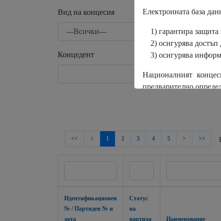
Електронната база данн
Вид на концесия
1) гарантира защита
2) осигурява достъп
Концедент
3) осигурява информ
Националният концес
предварително опреде
<<
<
1
2
3
4
5
>
>>
Идентификационен
Статус
№ / Партиден № и
на
дата
партида
Наименование