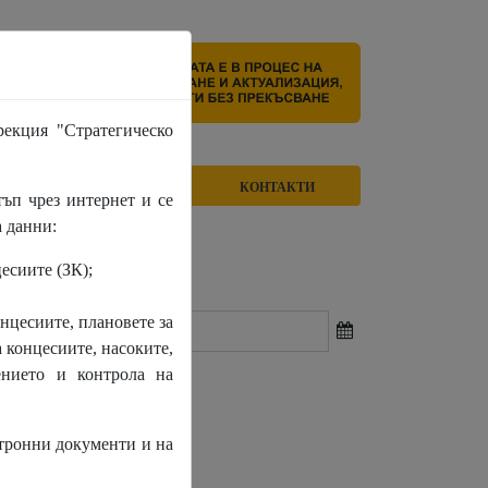
екция "Стратегическо
НИ
ЗА НКР
КОНТАКТИ
ъп чрез интернет и се
 данни:
есиите (ЗК);
та (на партида) до
нцесиите, плановете за
 концесиите, насоките,
ението и контрола на
ктронни документи и на