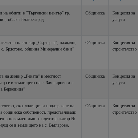
и на обекти в "Търговски център" гр.
Общинска
Концесия за
ич, област Благоевград
услуги
ителство на язовир „Съртърла“, находящ
Общинска
Концесия за
а с. Брястово, община Минерални бани“
строителство
га на язовир „Реката“ в местност
Общинска
Концесия за
ящ се в землището на с. Замфирово и с.
услуги
а Берковица“
телство, експлоатация и поддържане на
Общинска
Концесия за
 общинска собственост, представляващ:
строителство
ен в поземлен имот с идентификатор №
одящ се в землището на с. Въгларово,