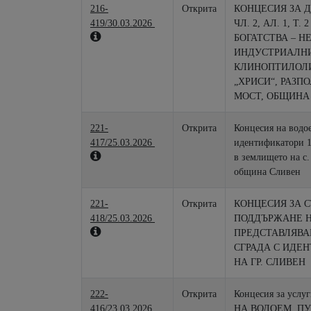
216-
Открита
КОНЦЕСИЯ ЗА 
419/30.03.2026
ЧЛ. 2, АЛ. 1, 
БОГАТСТВА – НЕМЕТАЛНИ ПОЛЕЗНИ ИЗКОПАЕМИ –
ИНДУСТРИАЛНИ
КЛИНОПТИЛОЛИ
„ХРИСИ“, РАЗП
МОСТ, ОБЩИНА
221-
Открита
Концесия на водо
417/25.03.2026
идентификатори 1
в землището на с.
община Сливен
221-
Открита
КОНЦЕСИЯ ЗА 
418/25.03.2026
ПОДДЪРЖАНЕ Н
ПРЕДСТАВЛЯВА
СГРАДА С ИДЕНТ
НА ГР. СЛИВЕН
222-
Открита
Концесия за услуги „
416/23.03.2026
НА ВОДОЕМ, ПУБЛИЧНА ОБЩИНСКА СОБСТВЕНОСТ,