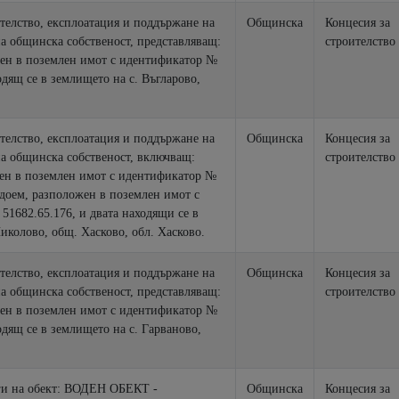
телство, експлоатация и поддържане на
Общинска
Концесия за
 общинска собственост, представляващ:
строителство
ен в поземлен имот с идентификатор №
одящ се в землището на с. Въгларово,
телство, експлоатация и поддържане на
Общинска
Концесия за
 общинска собственост, включващ:
строителство
ен в поземлен имот с идентификатор №
одоем, разположен в поземлен имот с
51682.65.176, и двата находящи се в
иколово, общ. Хасково, обл. Хасково.
телство, експлоатация и поддържане на
Общинска
Концесия за
 общинска собственост, представляващ:
строителство
ен в поземлен имот с идентификатор №
одящ се в землището на с. Гарваново,
ги на обект: ВОДЕН ОБЕКТ -
Общинска
Концесия за