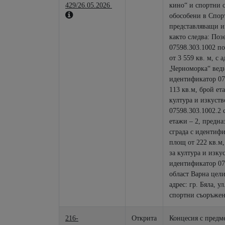
429/26.05.2026
кино“ и спортни съоръжения за тенис и мини-футбол,
обособени в Спор
представляващи и
както следва: По
07598.303.1002 по
от 3 559 кв. м, с 
„Черноморка“ ведн
идентификатор 075
113 кв.м, брой ет
култура и изкуств
07598.303.1002.2 
етажи – 2, предна
сграда с идентифи
площ от 222 кв.м,
за култура и изкуство . Частите от поз
идентификатор 07
област Варна целия с площ 16 612 кв. м с административен
адрес: гр. Бяла, у
спортни съоръжен
216-
Открита
Концесия с предм