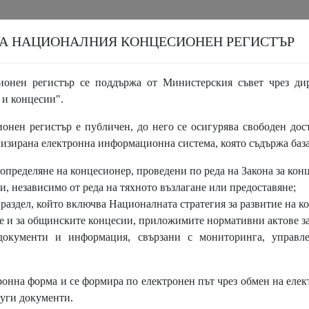
А НАЦИОНАЛНИЯ КОНЦЕСИОНЕН РЕГИСТЪР
ионен регистър се поддържа от Министерския съвет чрез дир
 и концесии".
КОНЦЕСИИ
ИНФОРМАЦИОНЕН РАЗДЕЛ
НОВИ
онен регистър е публичен, до него се осигурява свободен дост
изирана електронна информационна система, която съдържа база
жени концесии
 определяне на концесионер, проведени по реда на Закона за конц
Дата (на партида) от
Да
и, независимо от реда на тяхното възлагане или предоставяне;
раздел, който включва Националната стратегия за развитие на ко
е и за общинските концесии, приложимите нормативни актове за
документи и информация, свързани с мониторинга, управл
Наименование на концесия
тронна форма и се формира по електронен път чрез обмен на еле
руги документи.