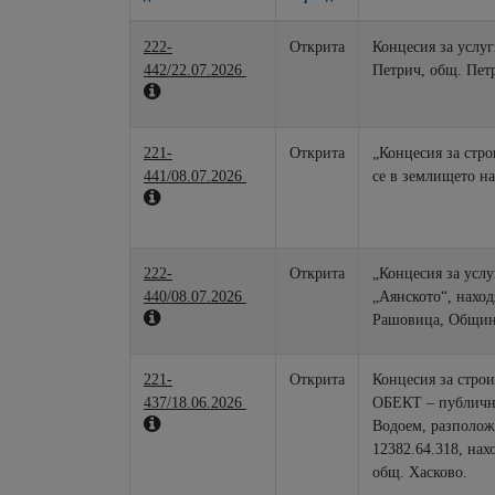
222-
Открита
Концесия за услуг
442/22.07.2026
Петрич, общ. Петр
221-
Открита
„Концесия за стро
441/08.07.2026
се в землището н
222-
Открита
„Концесия за услу
440/08.07.2026
„Аянското“, наход
Рашовица, Общин
221-
Открита
Концесия за строи
437/18.06.2026
ОБЕКТ – публична
Водоем, разполож
12382.64.318, нах
общ. Хасково.